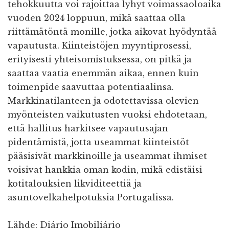
tehokkuutta voi rajoittaa lyhyt voimassaoloaika
vuoden 2024 loppuun, mikä saattaa olla
riittämätöntä monille, jotka aikovat hyödyntää
vapautusta. Kiinteistöjen myyntiprosessi,
erityisesti yhteisomistuksessa, on pitkä ja
saattaa vaatia enemmän aikaa, ennen kuin
toimenpide saavuttaa potentiaalinsa.
Markkinatilanteen ja odotettavissa olevien
myönteisten vaikutusten vuoksi ehdotetaan,
että hallitus harkitsee vapautusajan
pidentämistä, jotta useammat kiinteistöt
pääsisivät markkinoille ja useammat ihmiset
voisivat hankkia oman kodin, mikä edistäisi
kotitalouksien likviditeettiä ja
asuntovelkahelpotuksia Portugalissa.
Lähde: Diário Imobiliário