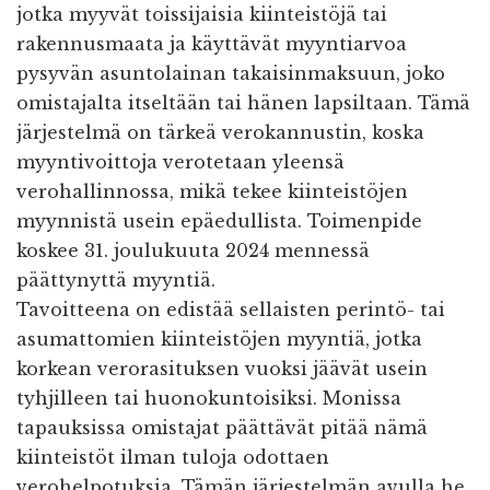
jotka myyvät toissijaisia kiinteistöjä tai
rakennusmaata ja käyttävät myyntiarvoa
pysyvän asuntolainan takaisinmaksuun, joko
omistajalta itseltään tai hänen lapsiltaan. Tämä
järjestelmä on tärkeä verokannustin, koska
myyntivoittoja verotetaan yleensä
verohallinnossa, mikä tekee kiinteistöjen
myynnistä usein epäedullista. Toimenpide
koskee 31. joulukuuta 2024 mennessä
päättynyttä myyntiä.
Tavoitteena on edistää sellaisten perintö- tai
asumattomien kiinteistöjen myyntiä, jotka
korkean verorasituksen vuoksi jäävät usein
tyhjilleen tai huonokuntoisiksi. Monissa
tapauksissa omistajat päättävät pitää nämä
kiinteistöt ilman tuloja odottaen
verohelpotuksia. Tämän järjestelmän avulla he