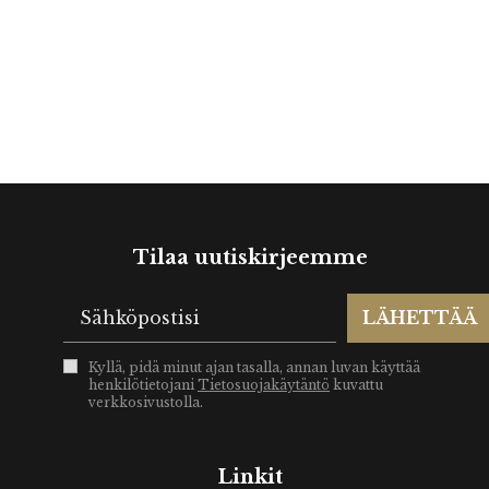
Tilaa uutiskirjeemme
LÄHETTÄÄ
Kyllä, pidä minut ajan tasalla, annan luvan käyttää
henkilötietojani
Tietosuojakäytäntö
kuvattu
verkkosivustolla.
Linkit