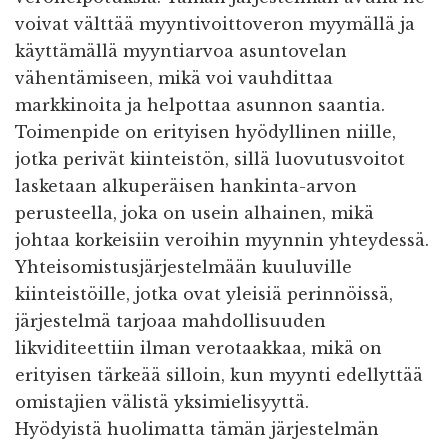
voivat välttää myyntivoittoveron myymällä ja
käyttämällä myyntiarvoa asuntovelan
vähentämiseen, mikä voi vauhdittaa
markkinoita ja helpottaa asunnon saantia.
Toimenpide on erityisen hyödyllinen niille,
jotka perivät kiinteistön, sillä luovutusvoitot
lasketaan alkuperäisen hankinta-arvon
perusteella, joka on usein alhainen, mikä
johtaa korkeisiin veroihin myynnin yhteydessä.
Yhteisomistusjärjestelmään kuuluville
kiinteistöille, jotka ovat yleisiä perinnöissä,
järjestelmä tarjoaa mahdollisuuden
likviditeettiin ilman verotaakkaa, mikä on
erityisen tärkeää silloin, kun myynti edellyttää
omistajien välistä yksimielisyyttä.
Hyödyistä huolimatta tämän järjestelmän